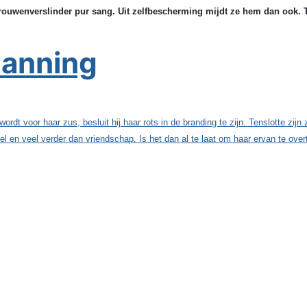
vrouwenverslinder pur sang. Uit zelfbescherming mijdt ze hem dan ook. T
panning
t voor haar zus, besluit hij haar rots in de branding te zijn. Tenslotte zijn
el en veel verder dan vriendschap. Is het dan al te laat om haar ervan te ove