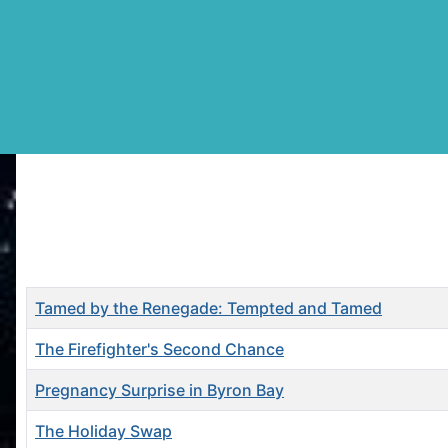
Books
Title
Tamed by the Renegade: Tempted and Tamed
The Firefighter's Second Chance
Pregnancy Surprise in Byron Bay
The Holiday Swap