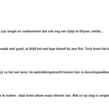
zijn single en vastbesloten dat ook nog een tijdje te blijven, totdat...
t veel goed, al blijft het wat haar betreft bij een flirt. Toch komt het to
ijn ze het wel eens: de aantrekkingskracht tussen hen is duizelingwekken
a’s te maken - daar komt alleen maar ellende van. Wat ze op slag is verge