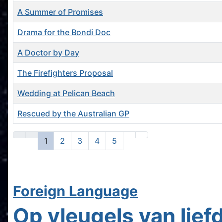
A Summer of Promises
Drama for the Bondi Doc
A Doctor by Day
The Firefighters Proposal
Wedding at Pelican Beach
Rescued by the Australian GP
Articles
1
2
3
4
5
Subcategories
Foreign Language
Op vleugels van lief