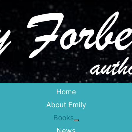
Home
About Emily
Books
More about: Books
News